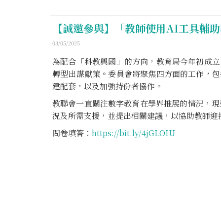
【誠邀參與】「教師使用AI工具輔
03/05/2025
為配合「科教興國」的方向，教育局今年初成立
轉型出謀獻策。委員會將聚焦四方面的工作，包
建配套，以及加強持份者協作。
教聯會一直關注數字教育在學界推展的情況，現
況及所需支援，並提出相關建議，以協助教師迎接
問卷填答：
https://bit.ly/4jGLOIU