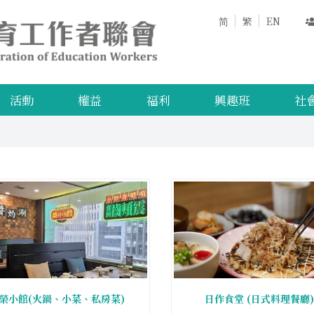
简
繁
EN
活動
權益
福利
興趣班
社
榮小館(火鍋、小菜、私房菜)
日作食堂 (日式料理餐廳