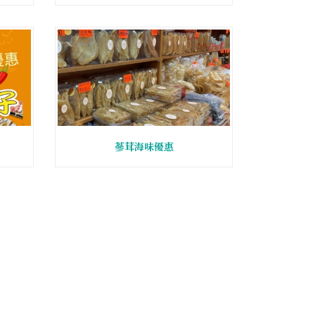
蔘茸海味優惠