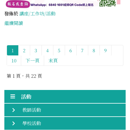
發佈於
講座/工作坊/活動
繼續閱讀
1
2
3
4
5
6
7
8
9
10
下一頁
末頁
第 1 頁，共 22 頁
活動
教師活動
學校活動