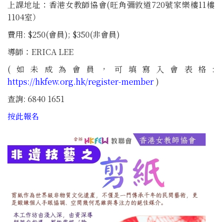
上課地址：香港女教師協會(旺角彌敦道720號家樂樓11樓
1104室）
費用: $250(會員); $350(非會員)
導師：ERICA LEE
(如未成為會員，可填寫入會表格:
https://hkfew.org.hk/register-member
)
查詢: 6840 1651
按此報名