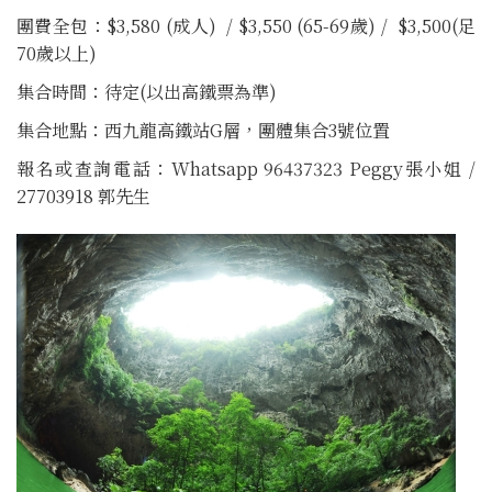
團費全包：$3,580 (成人) / $3,550 (65-69歲) / $3,500(足
70歲以上)
集合時間：待定(以出高鐵票為準)
集合地點：西九龍高鐵站G層，團體集合3號位置
報名或查詢電話：Whatsapp 96437323 Peggy張小姐 /
27703918 郭先生