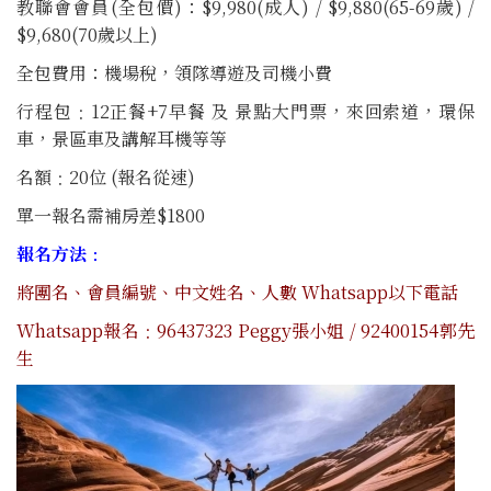
教聯會會員(全包價)：$9,980(成人) / $9,880(65-69歲) /
$9,680(70歲以上)
全包費用：機場稅，領隊導遊及司機小費
行程包﹕12正餐+7早餐 及 景點大門票，來回索道，環保
車，景區車及講解耳機等等
名額﹕20位 (報名從速)
單一報名需補房差$1800
報名方法﹕
將團名、會員編號、中文姓名、人數 Whatsapp以下電話
Whatsapp報名﹕96437323 Peggy張小姐 / 92400154郭先
生