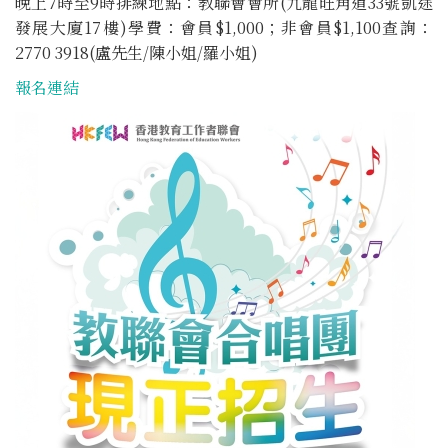
晚上7時至9時排練地點：教聯會會所(九龍旺角道33號凱途
發展大廈17樓)學費：會員$1,000；非會員$1,100查詢：
2770 3918(盧先生/陳小姐/羅小姐)
報名連結