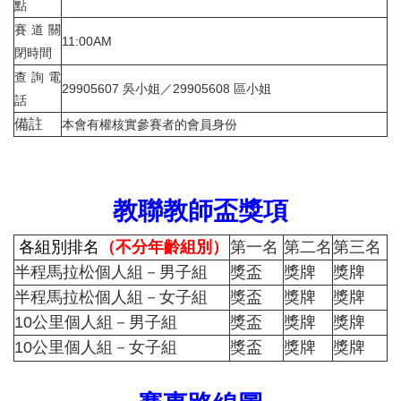
點
賽道關
11:00AM
閉時間
查詢電
29905607 吳小姐／29905608 區小姐
話
備註
本會有權核實參賽者的會員身份
教聯教師盃獎項
各組別排名
（不分年齡組別）
第一名
第二名
第三名
半程馬拉松個人組－男子組
獎盃
獎牌
獎牌
半程馬拉松個人組－女子組
獎盃
獎牌
獎牌
10公里個人組－男子組
獎盃
獎
牌
獎
牌
10公里個人組－女子組
獎盃
獎
牌
獎
牌