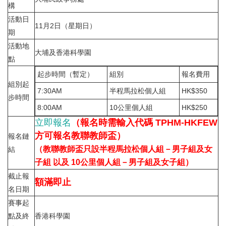
構
活動日
11月2日（星期日）
期
活動地
大埔及香港科學園
點
起步時間（暫定）
組別
報名費用
組別起
7:30AM
半程馬拉松個人組
HK$350
步時間
8:00AM
10公里個人組
HK$250
立即報名
（報名時需輸入代碼 TPHM-HKFEW
方可報名教聯教師盃）
報名鏈
（教聯教師盃只設
半程馬拉松個人組－男子組及女
結
子組 以及
10公里個人組－男子組及女子組）
截止報
額滿即止
名日期
賽事起
點及終
香港科學園