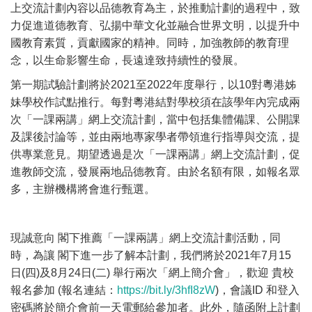
上交流計劃內容以品德教育為主，於推動計劃的過程中，致
力促進道德教育、弘揚中華文化並融合世界文明，以提升中
國教育素質，貢獻國家的精神。同時，加強教師的教育理
念，以生命影響生命，長遠達致持續性的發展。
第一期試驗計劃將於2021至2022年度舉行，以10對粵港姊
妹學校作試點推行。每對粵港結對學校須在該學年內完成兩
次「一課兩講」網上交流計劃，當中包括集體備課、公開課
及課後討論等，並由兩地專家學者帶領進行指導與交流，提
供專業意見。期望透過是次「一課兩講」網上交流計劃，促
進教師交流，發展兩地品德教育。由於名額有限，如報名眾
多，主辦機構將會進行甄選。
現誠意向 閣下推薦「一課兩講」網上交流計劃活動，同
時，為讓 閣下進一步了解本計劃，我們將於2021年7月15
日(四)及8月24日(二) 舉行兩次「網上簡介會」，歡迎 貴校
報名參加 (報名連結：
https://bit.ly/3hfI8zW
)，會議ID 和登入
密碼將於簡介會前一天電郵給參加者。此外，隨函附上計劃