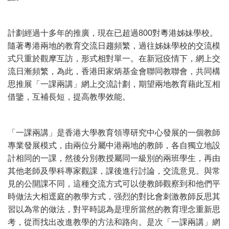
計劃經過十多年的推廣，現在已超過800對粵港姊妹學校。
隨著粵港兩地的教育交流日趨頻繁，過往姊妹學校的交流模
式只重於觀摩互訪，形式相對單一。在新冠疫情下，網上交
流日漸頻繁，為此，香港田家炳基金會聯同教聯會，共同構
思推展「一課兩講」網上交流計劃，期望兩地教育藉此互相
借鑒，互補長短，提高教學效能。
「一課兩講」是香港大學教育領導研究中心發展的一個教師
專業發展模式，由兩位分屬中港兩地的教師，各自獨立地設
計相同的一課，然後分別教授屬同一級別的兩班學生，再由
其他老師及學科專家觀課，課後進行討論，交流意見。與常
見的公開課不同，這種交流方式可以使教師觀察到和他們平
時做法大相逕庭的教學方式，强烈的對比會刺激教師反思其
習以為常的做法，對平時認為是理所當然的教育理念重新思
考，從而找出改進教學的方法和路向。是次「一課兩講」網