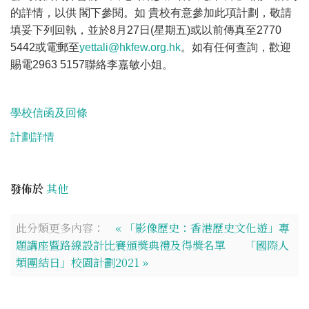
的詳情，以供 閣下參閱。如 貴校有意參加此項計劃，敬請
填妥下列回執，並於8月27日(星期五)或以前傳真至2770
5442或電郵至
yettali@hkfew.org.hk
。如有任何查詢，歡迎
賜電2963 5157聯絡李嘉敏小姐。
學校信函及回條
計劃詳情
發佈於
其他
此分類更多內容：
« 「影像歷史：香港歷史文化遊」專
題講座暨路線設計比賽頒獎典禮及得獎名單
「國際人
類團結日」校園計劃2021 »