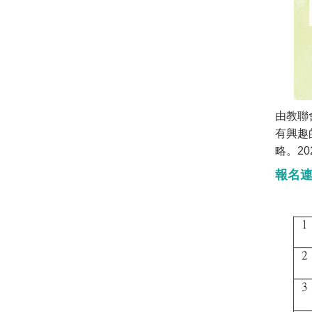
由教聯
有興趣
略。2
報名