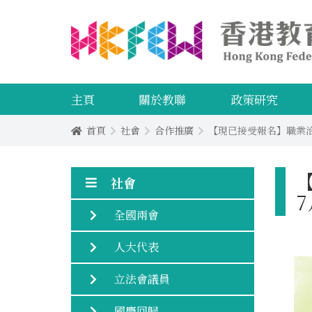
主頁
關於教聯
政策研究
首頁
社會
合作推廣
【現已接受報名】職業治療
社會
7
全國兩會
人大代表
立法會議員
國慶回歸