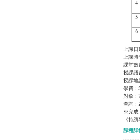
上課日期
上課時間：
課堂數
授課語
授課地
學費：$
對象：
查詢：29
※完成
《持續
課程詳