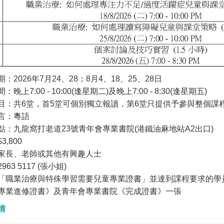
：2026年7月24、28；8月4、18、25、28日
晚上7:00 - 10:00(逢星期二)及晚上7:00 - 8:30(逢星期五)
目：共6堂，首5堂可個別獨立報讀，第6堂只提供予參與整個課
言：粵語
點：九龍窩打老道23號青年會專業書院(港鐵油麻地站A2出口)
3,800
家長、老師或其他有興趣人士
63 5117 (張小姐)
「職業治療與特殊學習需要兒童專業證書」並達到課程要求的學
專業進修證書》及青年會專業書院《完成證書》一張
情