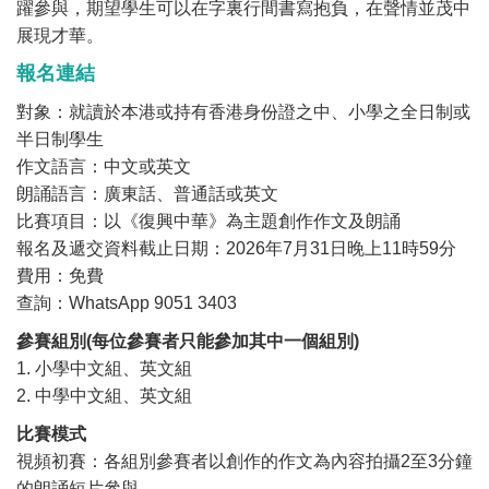
躍參與，期望學生可以在字裏行間書寫抱負，在聲情並茂中
展現才華。
報名連結
對象：就讀於本港或持有香港身份證之中、小學之全日制或
半日制學生
作文語言：中文或英文
朗誦語言：廣東話、普通話或英文
比賽項目：以《復興中華》為主題創作作文及朗誦
報名及遞交資料截止日期：2026年7月31日晚上11時59分
費用：免費
查詢：WhatsApp 9051 3403
參賽組別(
每位參賽者只能參加其中一個組別)
1. 小學中文組、英文組
2. 中學中文組、英文組
比賽模式
視頻初賽：各組別參賽者以創作的作文為內容拍攝2至3分鐘
的朗誦短片參與。