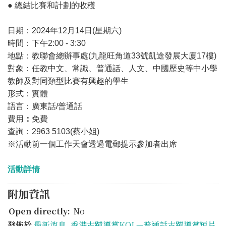
● 總結比賽和計劃的收穫
日期：2024年12月14日(星期六)
時間：下午2:00 - 3:30
地點：教聯會總辦事處(九龍旺角道33號凱途發展大廈17樓)
對象：任教中文、常識、普通話、人文、中國歷史等中小學
教師及對同類型比賽有興趣的學生
形式：實體
語言：廣東話/普通話
費用
：
免費
查詢：2963 5103(蔡小姐)
※活動前一個工作天會透過電郵提示參加者出席
活動詳情
附加資訊
Open directly:
No
發佈於
最新消息
,
香港古蹟導賞KOL—普通話古蹟導賞短片