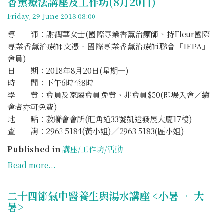
香薰療法講座及工作坊(8月20日)
Friday, 29 June 2018 08:00
導 師：謝潤華女士(國際專業香薰治療師、持Fleur國際
專業香薰治療師文憑、國際專業香薰治療師聯會「IFPA」
會員)
日 期：2018年8月20日(星期一)
時 間：下午6時至8時
學 費：會員及家屬會員免費、非會員$50(即場入會／續
會者亦可免費)
地 點：教聯會會所(旺角道33號凱途發展大廈17樓)
查 詢：2963 5184(黃小姐)／2963 5183(區小姐)
Published in
講座/工作坊/活動
Read more...
二十四節氣中醫養生與湯水講座 <小暑 • 大
暑>