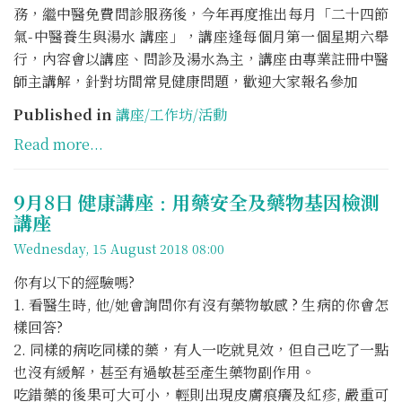
務，繼中醫免費問診服務後，今年再度推出每月「二十四節
氣-中醫養生與湯水 講座」，講座逢每個月第一個星期六舉
行，內容會以講座、問診及湯水為主，講座由專業註冊中醫
師主講解，針對坊間常見健康問題，歡迎大家報名參加
Published in
講座/工作坊/活動
Read more...
9月8日 健康講座﹕用藥安全及藥物基因檢測
講座
Wednesday, 15 August 2018 08:00
你有以下的經驗嗎?
1. 看醫生時, 他/她會詢問你有沒有藥物敏感 ? 生病的你會怎
樣回答?
2. 同樣的病吃同樣的藥，有人一吃就見效，但自己吃了一點
也沒有緩解，甚至有過敏甚至產生藥物副作用。
吃錯藥的後果可大可小，輕則出現皮膚痕癢及紅疹, 嚴重可