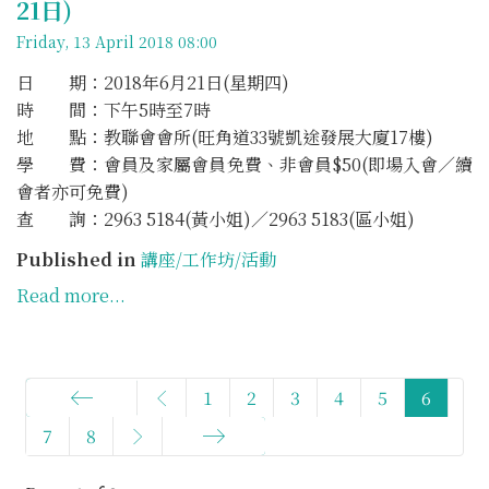
21日)
Friday, 13 April 2018 08:00
日 期：2018年6月21日(星期四)
時 間：下午5時至7時
地 點：教聯會會所(旺角道33號凱途發展大廈17樓)
學 費：會員及家屬會員免費、非會員$50(即場入會／續
會者亦可免費)
查 詢：2963 5184(黃小姐)／2963 5183(區小姐)
Published in
講座/工作坊/活動
Read more...
1
2
3
4
5
6
7
8
Start
End