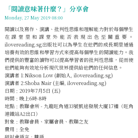
「閱讀意味著什麼？」分享會
Monday, 27 May 2019 08:00
閱讀以及寫作、演講、批判性思維和理解能力對於每個學生
在課堂里和課堂外能否表現出色至關重要。
ilovereading.sg出版社可以為學生在他們的成長期里通過
培養有效的思維和學習方式來提高每個學生的閱讀能力。我
們提供的豐富的讀物可以提高學習者的批判性思維，從而使
他們能夠有效地分析現代世界提供給他們的任何信息。
演講者 1:Nikson Low (創始人, ilovereading.sg)
演講者 2:Shoba Nair (主編, ilovereading.sg)
日期﹕2019年7月5日 (五)
時間﹕晚上6時-8時
地點﹕教聯會所 - 九龍旺角道33號凱途發展大廈17樓（旺角
港鐵站A2出口）
對象﹕教聯會員、家屬會員、教聯之友
費用﹕全免
研討會語言﹕雙語