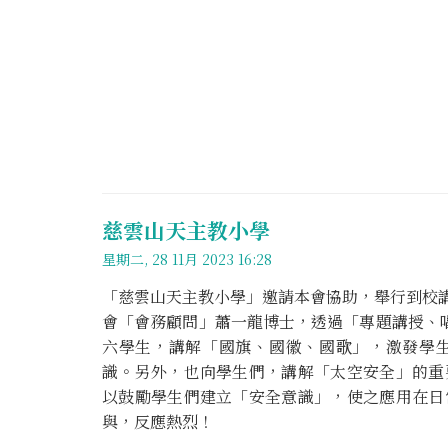
慈雲山天主教小學
星期二, 28 11月 2023 16:28
「慈雲山天主教小學」邀請本會協助，舉行到校講
會「會務顧問」蕭一龍博士，透過「專題講授、唱
六學生，講解「國旗、國徽、國歌」，激發學
識。另外，也向學生們，講解「太空安全」的重
以鼓勵學生們建立「安全意識」，使之應用在日
與，反應熱烈！