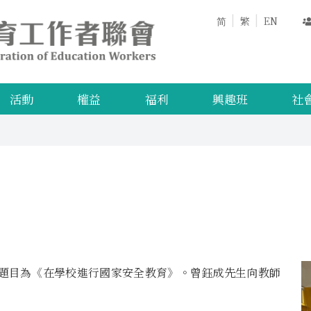
简
繁
EN
活動
權益
福利
興趣班
社
題目為《在學校進行國家安全教育》。曾鈺成先生向教師