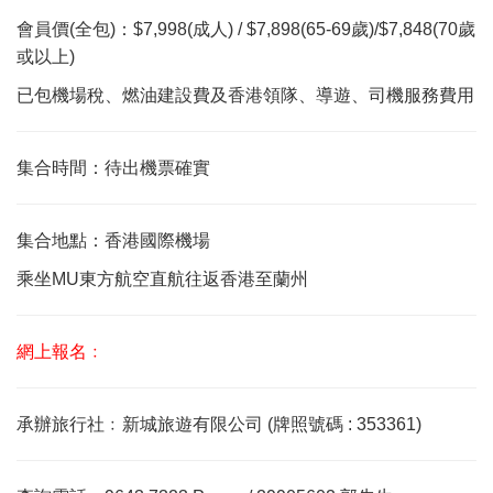
會員價(全包)：$7,998(成人) / $7,898(65-69歲)/$7,848(70歲
或以上)
已包機場稅、燃油建設費及香港領隊、導遊、司機服務費用
集合時間：待出機票確實
集合地點：香港國際機場
乘坐MU東方航空直航往返香港至蘭州
網上報名﹕
承辦旅行社﹕新城旅遊有限公司 (牌照號碼 : 353361)