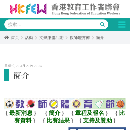
首页
活動
文娛康體活動
教師體育節
簡介
星期三, 20 3月 2019 20:55
簡介
{
最新消息
}
{
簡介
}
{
章程及報名
}
{
比
賽資料
}
{
比賽結果
}
{
支持及贊助
}