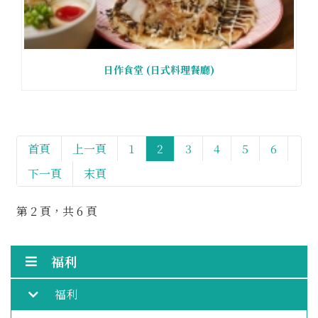
日作食堂 (日式料理餐廳)
首頁
上一頁
1
2
3
4
5
6
下一頁
末頁
第 2 頁，共 6 頁
福利
福利