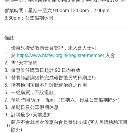
荃灣中心﹕荃灣西樓角路 64-98 號南豐中心17字樓1707室
營業時間︰星期一至六 9:00am-12:00pm，2:00pm-
3:30pm；公眾假期休息
備註﹕
優惠只接受教聨會員登記，未入會人士可
1.
於
https://www.hkfew.org.hk/register-member
入會
2.
需7天前預約
3.
優惠券於購買日起計 90 日內有效
4.
營養師諮詢須於完成報告後另約日期進行
5.
所有檢測項目不作診斷或治療之作用
6.
一經購買，不設退款
7.
預約時間 9am – 6pm （星期六、日及公眾假期除外）
8.
星期日及公眾假期休息
9.
訂購最少7天前通知
商戶不會就是次優惠向會員發出收據 (客人另購檢驗項目
10.
除外)