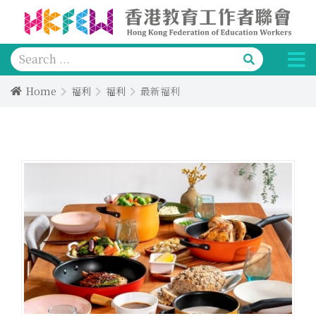
Home
福利
福利
最新福利