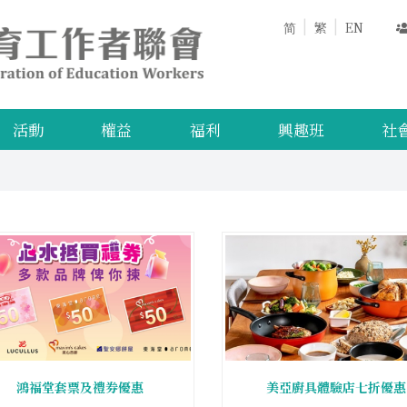
简
繁
EN
活動
權益
福利
興趣班
社
鴻福堂套票及禮券優惠
美亞廚具體驗店七折優惠