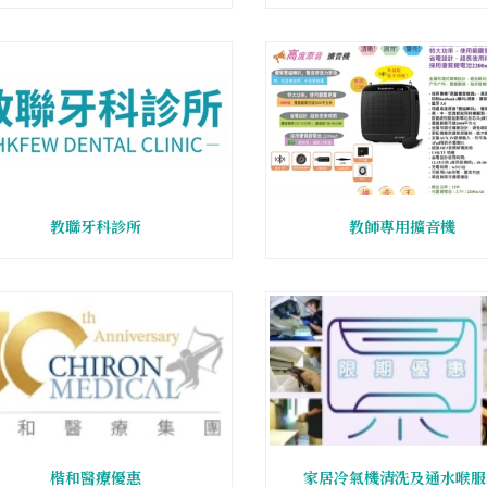
教聯牙科診所
教師專用擴音機
楷和醫療優惠
家居冷氣機清洗及通水喉服