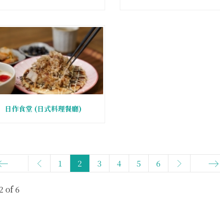
日作食堂 (日式料理餐廳)
1
2
3
4
5
6
tart
En
2 of 6