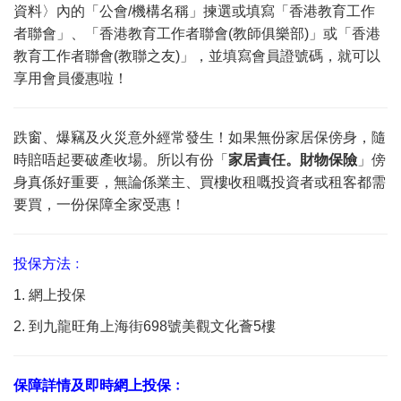
資料〉內的「公會/機構名稱」揀選或填寫「香港教育工作
者聯會」、「香港教育工作者聯會(教師俱樂部)」或「香港
教育工作者聯會(教聯之友)」，並填寫會員證號碼，就可以
享用會員優惠啦！
跌窗、爆竊及火災意外經常發生！如果無份家居保傍身，隨
時賠唔起要破產收場。所以有份「
家居責任。財物保險
」傍
身真係好重要，無論係業主、買樓收租嘅投資者或租客都需
要買，一份保障全家受惠！
投保方法﹕
1. 網上投保
2. 到九龍旺角上海街698號美觀文化薈5樓
保障詳情及即時網上投保﹕