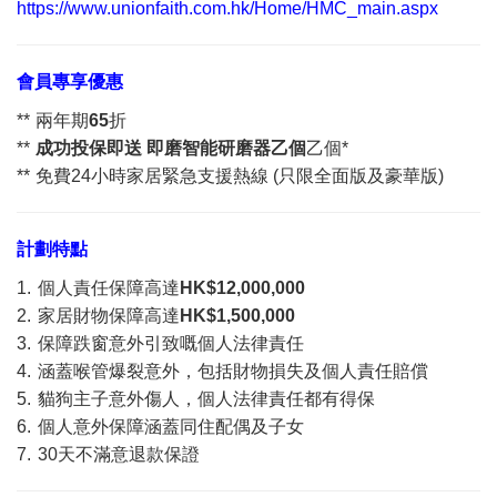
https://www.unionfaith.com.hk/Home/HMC_main.aspx
會員專享優惠
**
兩年期
65
折
**
成功投保即送
即磨智能研磨器
乙個
乙個*
**
免費24小時家居緊急支援熱線 (只限全面版及豪華版)
計劃特點
1.
個人責任保障高達
HK$12,000,000
2.
家居財物保障高達
HK$1,500,000
3.
保障跌窗意外引致嘅個人法律責任
4.
涵蓋喉管爆裂意外，包括財物損失及個人責任賠償
5.
貓狗主子意外傷人，個人法律責任都有得保
6.
個人意外保障涵蓋同住配偶及子女
7.
30天不滿意退款保證