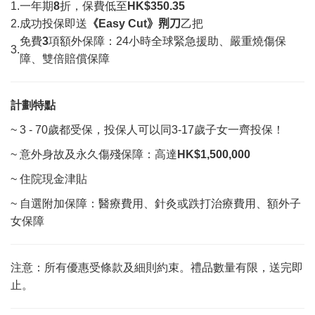
1.
一年期
8
折，保費低至
HK$350.35
2.
成功投保即送
《
Easy Cut
》
𠝹
刀
乙把
免費
3
項額外保障：24小時全球緊急援助、嚴重燒傷保
3.
障、雙倍賠償保障
計劃特點
~ 3 - 70歲都受保，投保人可以同3-17歲子女一齊投保！
~ 意外身故及永久傷殘保障：高達
HK$1,500,000
~ 住院現金津貼
~ 自選附加保障：醫療費用、針灸或跌打治療費用、額外子
女保障
注意：所有優惠受條款及細則約束。禮品數量有限，送完即
止。