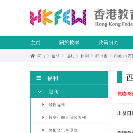
主頁
關於教聯
政策研究
首页
福利
福利
休閒
旅行團
西藏.西安
福利
福利
教聯會
最新福利
出發日期
教安心個人保險系列
美觀文化薈優惠
教聨會員價