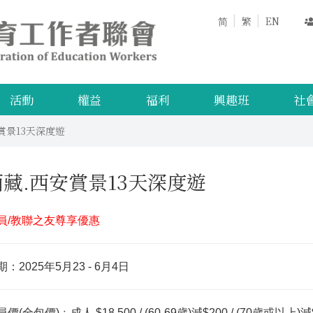
简
繁
EN
活動
權益
福利
興趣班
社
賞景13天深度遊
西藏.西安賞景13天深度遊
員/教聯之友尊享優惠
：2025年5月23 - 6月4日
(全包價)﹕成人 $18,500 / (60-69歲)減$200 / (70歲或以上)減