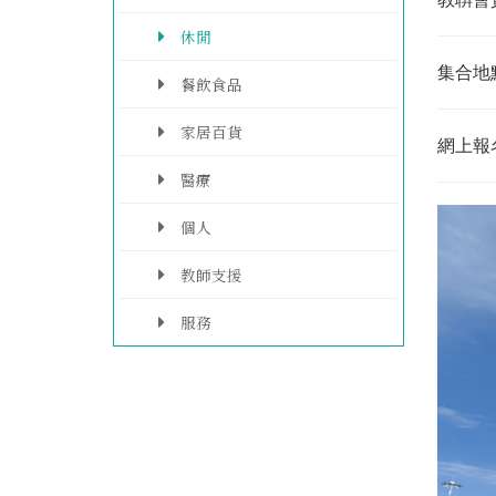
休閒
集合地
餐飲食品
家居百貨
網上報
醫療
個人
教師支援
服務