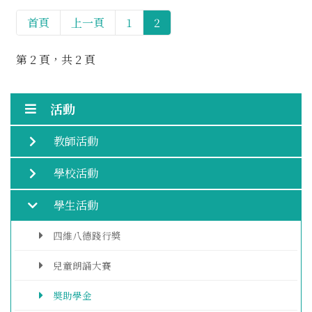
首頁
上一頁
1
2
第 2 頁，共 2 頁
活動
教師活動
學校活動
學生活動
四維八德踐行獎
兒童朗誦大賽
奬助學金