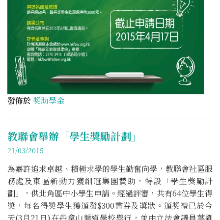
發佈於
奬助學金
教聯會舉辦「學生獎勵計劃」
21/03/2015
為嘉許追求卓越、積極求學的學生勤奮向學，教聯會社區服
務處及東區新動力獲創冠集團贊助，特設「學生獎勵計
劃」，供北角區中小學生申請。經過評審，共有64位學生得
奬，每名得奬學生獲頒發$300書券及獎狀。頒奬禮已於今
天(3月21日)在丹拿山循道學校舉行，並由立法會議員葉劉