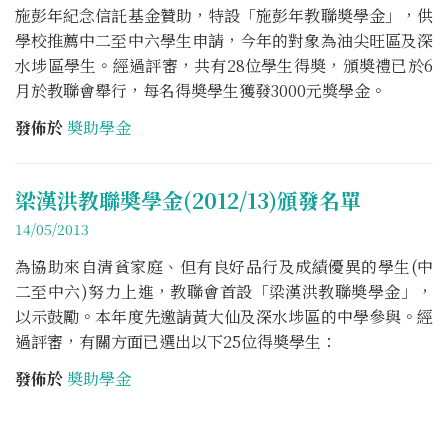
施彭年紀念信託基金贊助，特設「施彭年教聯奬學金」，供
學校推薦中二至中六學生申請，今年的對象為油尖旺區及深
水埗區學生。經過評審，共有28位學生得奬，頒奬禮已於6
月於教聯會舉行，每名得奬學生獲發3000元獎學金。
發佈於
奬助學金
梁漢洪教聯奬學金(2012/13)頒發名單
14/05/2013
為協助來自清貧家庭、但有良好品行及成績優異的學生(中
二至中六)努力上進，教聯會首設「梁漢洪教聯奬學金」，
以示鼓勵。本年度先邀請黃大仙及深水埗區的中學參與。經
過評審，有關方面已選出以下25位得奬學生：
發佈於
奬助學金