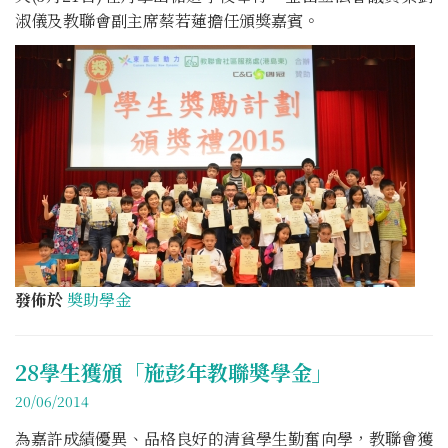
淑儀及教聯會副主席蔡若蓮擔任頒獎嘉賓。
發佈於
奬助學金
28學生獲頒「施彭年教聯奬學金」
20/06/2014
為嘉許成績優異、品格良好的清貧學生勤奮向學，教聯會獲