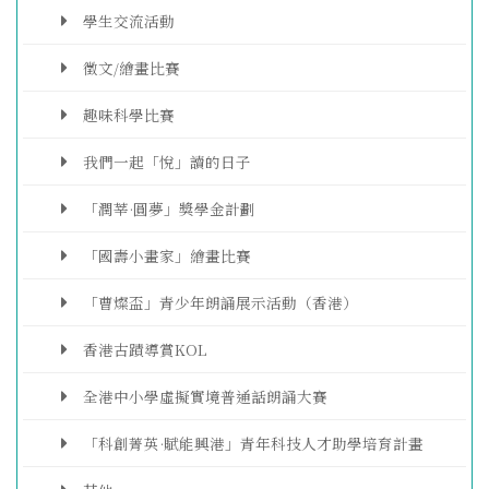
學生交流活動
徵文/繪畫比賽
趣味科學比賽
我們一起「悅」讀的日子
「潤莘·圓夢」獎學金計劃
「國壽小畫家」繪畫比賽
「曹燦盃」青少年朗誦展示活動（香港）
香港古蹟導賞KOL
全港中小學虛擬實境普通話朗誦大賽
「科創菁英·賦能興港」青年科技人才助學培育計畫